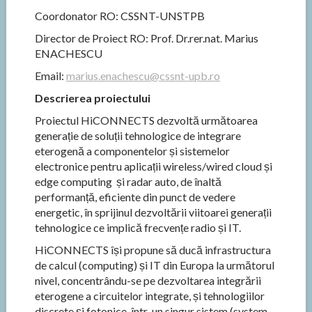
Coordonator RO: CSSNT-UNSTPB
Director de Proiect RO: Prof. Dr.rer.nat. Marius
ENACHESCU
Email:
marius.enachescu@cssnt-upb.ro
Descrierea proiectului
Proiectul HiCONNECTS dezvoltă următoarea
generație de soluții tehnologice de integrare
eterogenă a componentelor și sistemelor
electronice pentru aplicații wireless/wired cloud și
edge computing și radar auto, de înaltă
performanță, eficiente din punct de vedere
energetic, în sprijinul dezvoltării viitoarei generații
tehnologice ce implică frecvențe radio și IT.
HiCONNECTS își propune să ducă infrastructura
de calcul (computing) și IT din Europa la următorul
nivel, concentrându-se pe dezvoltarea integrării
eterogene a circuitelor integrate, și tehnologiilor
discrete și fotonice, într-un singur sistem (system