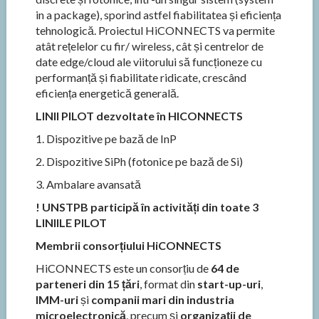
in a package), sporind astfel fiabilitatea și eficiența
tehnologică. Proiectul HiCONNECTS va permite
atât rețelelor cu fir/ wireless, cât și centrelor de
date edge/cloud ale viitorului să funcționeze cu
performanță și fiabilitate ridicate, crescând
eficiența energetică generală.
LINII PILOT dezvoltate în HICONNECTS
1. Dispozitive pe bază de InP
2. Dispozitive SiPh (fotonice pe bază de Si)
3. Ambalare avansată
! UNSTPB participă în activități din toate 3
LINIILE PILOT
Membrii consorțiului HiCONNECTS
HiCONNECTS este un consorțiu de
64 de
parteneri din 15 țări
, format din
start-up-uri
,
IMM-uri
și
companii mari din industria
microelectronică
, precum și
organizații de