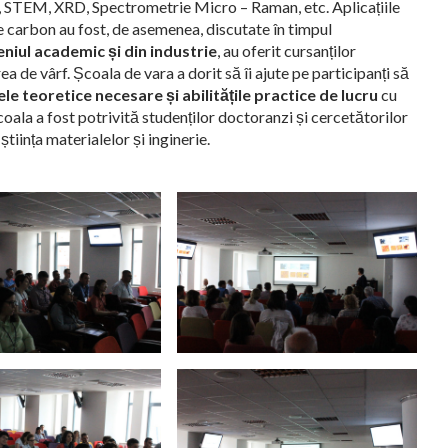
M, STEM, XRD, Spectrometrie Micro – Raman, etc. Aplicațiile
carbon au fost, de asemenea, discutate în timpul
niul academic și din industrie
, au oferit cursanților
a de vârf. Școala de vara a dorit să îi ajute pe participanți să
le teoretice necesare și abilitățile practice de lucru
cu
oala a fost potrivită studenților doctoranzi și cercetătorilor
 știința materialelor și inginerie.