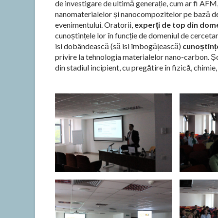
de investigare de ultimă generație, cum ar fi AF
nanomaterialelor și nanocompozitelor pe bază de 
evenimentului. Oratorii,
experți de top din dome
cunoștințele lor în funcție de domeniul de cercetare
isi dobândească (să isi îmbogățească)
cunoștințe
privire la tehnologia materialelor nano-carbon. Șc
din stadiul incipient, cu pregătire în fizică, chimie,