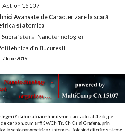
 Action 15107
hnici Avansate de Caracterizare la scară
trica și atomica
a Suprafetei si Nanotehnologiei
Politehnica din Bucuresti
-7 Iunie 2019
elegeri
și
laboratoare hands-on
, care a durat 4 zile, pe
 de carbon
, cum ar fi SWCNTs, CNOs și Grafena, prin
lor la scala nanometrica și atomică, folosind diferite sisteme