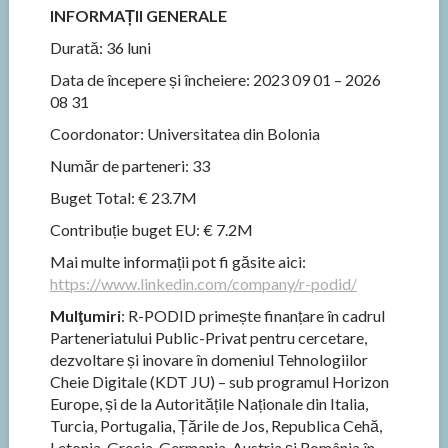
INFORMAȚII GENERALE
Durată: 36 luni
Data de începere și încheiere: 2023 09 01 – 2026
08 31
Coordonator: Universitatea din Bolonia
Număr de parteneri: 33
Buget Total: € 23.7M
Contribuție buget EU: € 7.2M
Mai multe informații pot fi găsite aici:
https://www.linkedin.com/company/r-podid/
Mulţumiri
: R-PODID primește finanțare în cadrul
Parteneriatului Public-Privat pentru cercetare,
dezvoltare și inovare în domeniul Tehnologiilor
Cheie Digitale (KDT JU) – sub programul Horizon
Europe, și de la Autoritățile Naționale din Italia,
Turcia, Portugalia, Țările de Jos, Republica Cehă,
Letonia, Grecia, Germania, Austria și România în