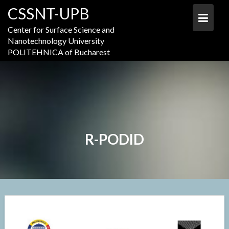
Skip
CSSNT-UPB
to
content
Center for Surface Science and
Nanotechnology University
POLITEHNICA of Bucharest
R-PODID