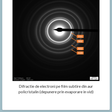
Difractie de electroni pe film subtire din aur
policristalin (depunere prin evaporare in vid)