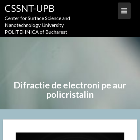
Skip
CSSNT-UPB
to
content
Center for Surface Science and
Nanotechnology University
POLITEHNICA of Bucharest
Difractie de electroni pe aur
policristalin