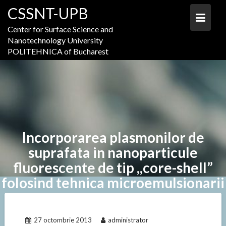
Skip
CSSNT-UPB
to
content
Center for Surface Science and
Nanotechnology University
POLITEHNICA of Bucharest
Incorporarea plasmonilor de
suprafata in nanoparticule
fluorescente de tip ,,core-shell”
folosind tehnica microemulsionarii
asistata de fotoreducere
27 octombrie 2013
administrator