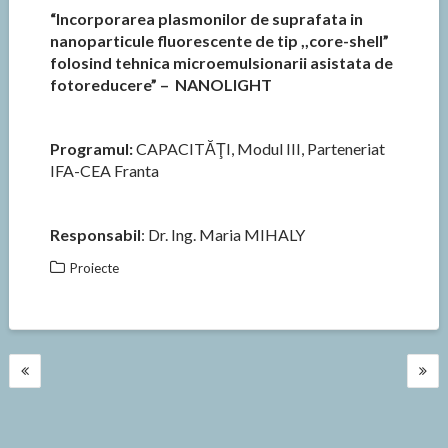
“Incorporarea plasmonilor de suprafata in
nanoparticule fluorescente de tip ,,core-shell”
folosind tehnica microemulsionarii asistata de
fotoreducere” – NANOLIGHT
Programul:
CAPACITĂŢI, Modul III, Parteneriat
IFA-CEA Franta
Responsabil
: Dr. Ing. Maria MIHALY
Proiecte
Navigare
în
articole