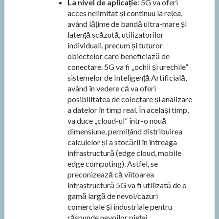
La nivel de aplicație
: 5G va oferi
acces nelimitat și continuu la rețea,
având lățime de bandă ultra-mare și
latență scăzută, utilizatorilor
individuali, precum și tuturor
obiectelor care beneficiază de
conectare. 5G va fi „ochii și urechile”
sistemelor de Inteligență Artificială,
având în vedere că va oferi
posibilitatea de colectare și analizare
a datelor în timp real. În același timp,
va duce „cloud-ul” într-o nouă
dimensiune, permițând distribuirea
calculelor și a stocării în întreaga
infrastructură (edge cloud, mobile
edge computing). Astfel, se
preconizează că viitoarea
infrastructură 5G va fi utilizată de o
gamă largă de nevoi/cazuri
comerciale și industriale pentru
răspunde nevoilor pieței