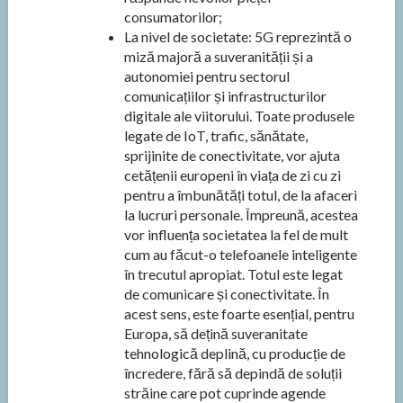
consumatorilor;
La nivel de societate: 5G reprezintă o
miză majoră a suveranității și a
autonomiei pentru sectorul
comunicațiilor și infrastructurilor
digitale ale viitorului. Toate produsele
legate de IoT, trafic, sănătate,
sprijinite de conectivitate, vor ajuta
cetățenii europeni în viața de zi cu zi
pentru a îmbunătăți totul, de la afaceri
la lucruri personale. Împreună, acestea
vor influența societatea la fel de mult
cum au făcut-o telefoanele inteligente
în trecutul apropiat. Totul este legat
de comunicare și conectivitate. În
acest sens, este foarte esențial, pentru
Europa, să dețină suveranitate
tehnologică deplină, cu producție de
încredere, fără să depindă de soluții
străine care pot cuprinde agende