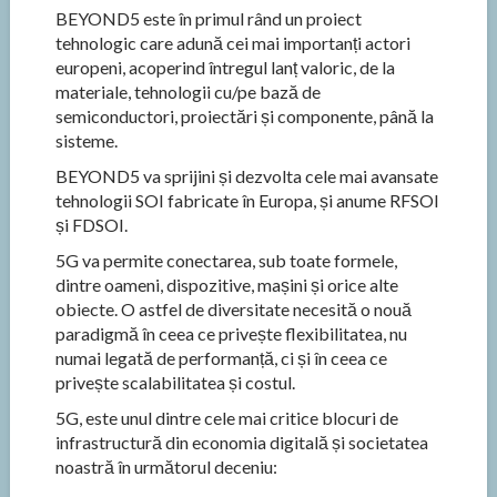
BEYOND5 este în primul rând un proiect
tehnologic care adună cei mai importanți actori
europeni, acoperind întregul lanț valoric, de la
materiale, tehnologii cu/pe bază de
semiconductori, proiectări și componente, până la
sisteme.
BEYOND5 va sprijini și dezvolta cele mai avansate
tehnologii SOI fabricate în Europa, și anume RFSOI
și FDSOI.
5G va permite conectarea, sub toate formele,
dintre oameni, dispozitive, mașini și orice alte
obiecte. O astfel de diversitate necesită o nouă
paradigmă în ceea ce privește flexibilitatea, nu
numai legată de performanță, ci și în ceea ce
privește scalabilitatea și costul.
5G, este unul dintre cele mai critice blocuri de
infrastructură din economia digitală și societatea
noastră în următorul deceniu: