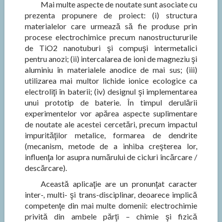
Mai multe aspecte de noutate sunt asociate cu
prezenta propunere de proiect: (i) structura
materialelor care urmează să fie produse prin
procese electrochimice precum nanostructururile
de TiO2 nanotuburi şi compuşi intermetalici
pentru anozi; (ii) intercalarea de ioni de magneziu şi
aluminiu în materialele anodice de mai sus; (iii)
utilizarea mai multor lichide ionice ecologice ca
electroliţi în baterii; (iv) designul şi implementarea
unui prototip de baterie. În timpul derulării
experimentelor vor apărea aspecte suplimentare
de noutate ale acestei cercetări, precum impactul
impurităţilor metalice, formarea de dendrite
(mecanism, metode de a inhiba creşterea lor,
influenţa lor asupra numărului de cicluri încărcare /
descărcare).
Această aplicaţie are un pronunţat caracter
inter-, multi- şi trans-disciplinar, deoarece implică
competenţe din mai multe domenii: electrochimie
privită din ambele părţi – chimie şi fizică