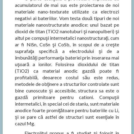
acumulatorul de mai sus este proiectarea de noi
materiale nano-texturate utilizate ca electrozi
negativi ai bateriilor. Vom testa două tipuri de noi
materiale nanostructurate anodice: unul bazat pe
dioxid de titan (TiO2 nanotuburi şi nanopulberi) şi
altul pe compuşi intermetalici nanostructuraţi, cum
ar fi NiSn, CoSn şi CoSb, în scopul de a creşte
suprafaţa specifică a electrodului şi de a
îmbunătăţi performanţa bateriei prin inserarea mai
uşoară a ionilor. Folosirea dioxidului de titan
(TiO2) ca material anodic gazdă poate fi
profitabilă, deoarece costul său este redus,
metodele de obţinere a structurilor controlate sunt
bine cunoscute şi accesibile, structura sa este o
gazdă primitoare pentru cationi. Compuşii
intermetalici, în special cei de staniu, sunt materiale
anodice foarte promiţătoare pentru bateriile cu Li,
şi se pare că astfel de structuri sunt esenţiale în
cazul Mg.
Electrolitul propus a fi studiat şi folosit în