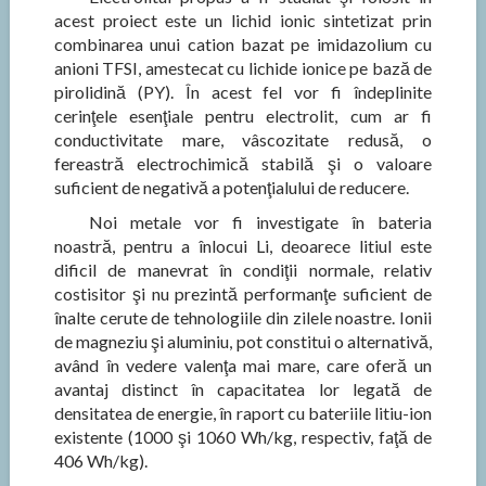
acest proiect este un lichid ionic sintetizat prin
combinarea unui cation bazat pe imidazolium cu
anioni TFSI, amestecat cu lichide ionice pe bază de
pirolidină (PY). În acest fel vor fi îndeplinite
cerinţele esenţiale pentru electrolit, cum ar fi
conductivitate mare, vâscozitate redusă, o
fereastră electrochimică stabilă şi o valoare
suficient de negativă a potenţialului de reducere.
Noi metale vor fi investigate în bateria
noastră, pentru a înlocui Li, deoarece litiul este
dificil de manevrat în condiţii normale, relativ
costisitor şi nu prezintă performanţe suficient de
înalte cerute de tehnologiile din zilele noastre. Ionii
de magneziu şi aluminiu, pot constitui o alternativă,
având în vedere valenţa mai mare, care oferă un
avantaj distinct în capacitatea lor legată de
densitatea de energie, în raport cu bateriile litiu-ion
existente (1000 şi 1060 Wh/kg, respectiv, faţă de
406 Wh/kg).